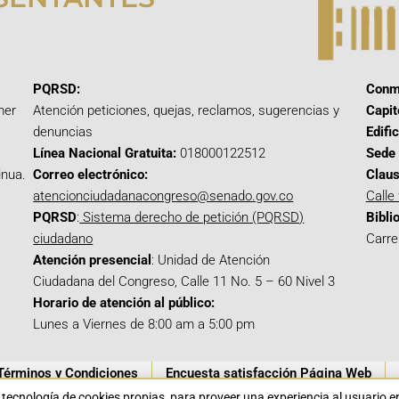
PQRSD:
Conm
mer
Atención peticiones, quejas, reclamos, sugerencias y
Capit
denuncias
Edifi
Línea Nacional Gratuita:
018000122512
Sede 
inua.
Correo electrónico:
Claus
atencionciudadanacongreso@senado.gov.co
Calle
PQRSD
:
Sistema derecho de petición (PQRSD)
Bibli
ciudadano
Carre
Atención presencial
: Unidad de Atención
Ciudadana del Congreso, Calle 11 No. 5 – 60 Nivel 3
Horario de atención al público:
Lunes a Viernes de 8:00 am a 5:00 pm
Términos y Condiciones
Encuesta satisfacción Página Web
a tecnología de cookies propias para proveer una experiencia al usuario 