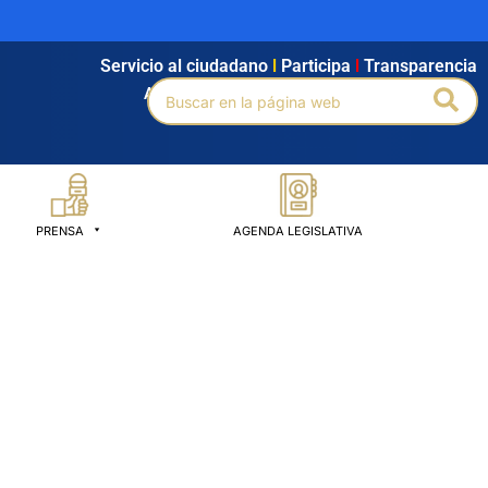
Servicio al ciudadano
l
Participa
l
Transparencia
Buscar
Bus
Agendamiento
l
Intranet
l
Búsqueda avanzada
por:
PRENSA
AGENDA LEGISLATIVA