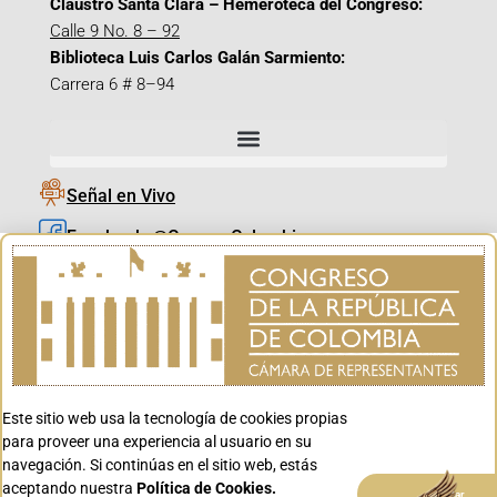
Claustro Santa Clara – Hemeroteca del Congreso:
Calle 9 No. 8 – 92
Biblioteca Luis Carlos Galán Sarmiento:
Carrera 6 # 8–94
Señal en Vivo
Facebook_@CamaraColombia
Instagram_@CamaraColombia
X_@CamaraColombia
Youtube_@CamaraColombia
Tiktok_@CamaraColombia
Este sitio web usa la tecnología de cookies propias
Youtube_@CanalCongreso
para proveer una experiencia al usuario en su
navegación. Si continúas en el sitio web, estás
aceptando nuestra
Política de Cookies.
Aceptar