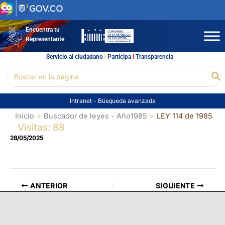
Ir
al
contenido
Encuentra tu
Representante
Servicio al ciudadano
l
Participa
l
Transparencia
Buscar
Bu
por:
Intranet
-
Búsqueda avanzada
Inicio
Buscador de leyes - Año1985
LEY 114 de 1985
Visitas: 88
28/05/2025
ANTERIOR
SIGUIENTE