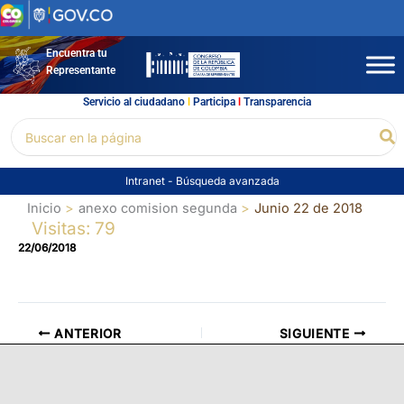
Ir
al
contenido
Encuentra tu
Representante
Servicio al ciudadano
l
Participa
l
Transparencia
Buscar
Bu
por:
Intranet
-
Búsqueda avanzada
Inicio
anexo comision segunda
Junio 22 de 2018
Visitas: 79
22/06/2018
ANTERIOR
SIGUIENTE