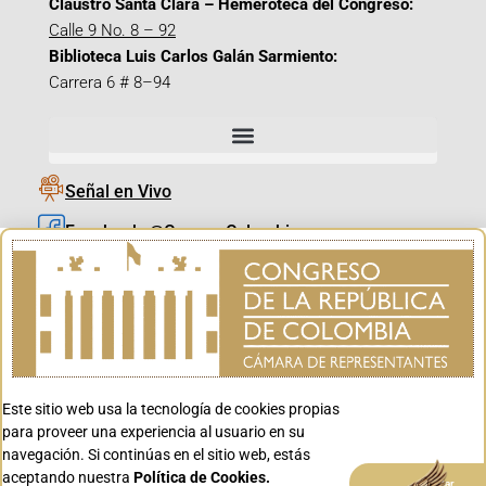
Claustro Santa Clara – Hemeroteca del Congreso:
Calle 9 No. 8 – 92
Biblioteca Luis Carlos Galán Sarmiento:
Carrera 6 # 8–94
Señal en Vivo
Facebook_@CamaraColombia
Instagram_@CamaraColombia
X_@CamaraColombia
Youtube_@CamaraColombia
Tiktok_@CamaraColombia
Este sitio web usa la tecnología de cookies propias
Youtube_@CanalCongreso
para proveer una experiencia al usuario en su
navegación. Si continúas en el sitio web, estás
aceptando nuestra
Política de Cookies.
Aceptar