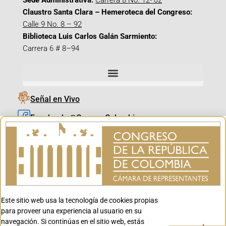
Sede Administrativa:
Carrera 8 No. 12- 02
Claustro Santa Clara – Hemeroteca del Congreso:
Calle 9 No. 8 – 92
Biblioteca Luis Carlos Galán Sarmiento:
Carrera 6 # 8–94
Señal en Vivo
Facebook_@CamaraColombia
Instagram_@CamaraColombia
X_@CamaraColombia
Youtube_@CamaraColombia
Tiktok_@CamaraColombia
Este sitio web usa la tecnología de cookies propias
Youtube_@CanalCongreso
para proveer una experiencia al usuario en su
navegación. Si continúas en el sitio web, estás