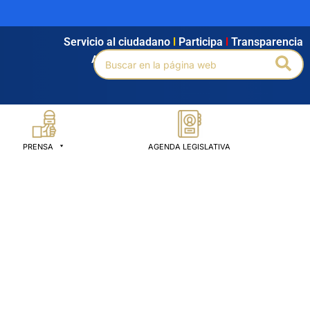
Servicio al ciudadano
l
Participa
l
Transparencia
Buscar
Bus
Agendamiento
l
Intranet
l
Búsqueda avanzada
por:
PRENSA
AGENDA LEGISLATIVA