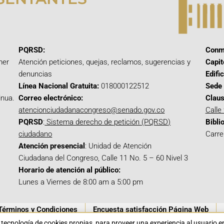
PQRSD:
Conm
mer
Atención peticiones, quejas, reclamos, sugerencias y
Capit
denuncias
Edifi
Línea Nacional Gratuita:
018000122512
Sede 
inua.
Correo electrónico:
Claus
atencionciudadanacongreso@senado.gov.co
Calle
PQRSD
:
Sistema derecho de petición (PQRSD)
Bibli
ciudadano
Carre
Atención presencial
: Unidad de Atención
Ciudadana del Congreso, Calle 11 No. 5 – 60 Nivel 3
Horario de atención al público:
Lunes a Viernes de 8:00 am a 5:00 pm
Términos y Condiciones
Encuesta satisfacción Página Web
a tecnología de cookies propias para proveer una experiencia al usuario 