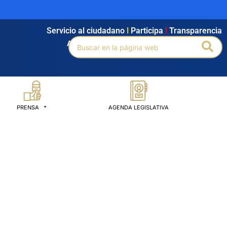
Servicio al ciudadano
l
Participa
l
Transparencia
Buscar
Bus
Agendamiento
l
Intranet
l
Búsqueda avanzada
por:
PRENSA
AGENDA LEGISLATIVA