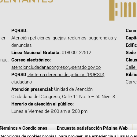
PQRSD:
Conm
mer
Atención peticiones, quejas, reclamos, sugerencias y
Capit
denuncias
Edifi
Línea Nacional Gratuita:
018000122512
Sede 
inua.
Correo electrónico:
Claus
atencionciudadanacongreso@senado.gov.co
Calle
PQRSD
:
Sistema derecho de petición (PQRSD)
Bibli
ciudadano
Carre
Atención presencial
: Unidad de Atención
Ciudadana del Congreso, Calle 11 No. 5 – 60 Nivel 3
Horario de atención al público:
Lunes a Viernes de 8:00 am a 5:00 pm
Términos y Condiciones
Encuesta satisfacción Página Web
a tecnología de cookies propias para proveer una experiencia al usuario 