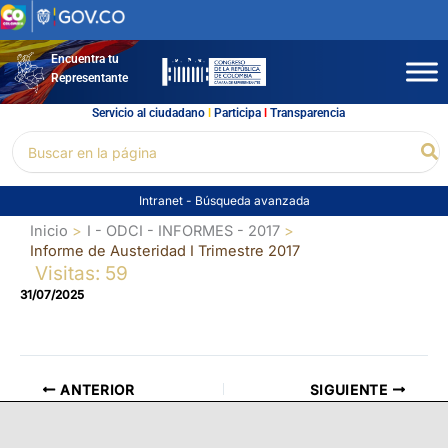
Ir
al
contenido
Encuentra tu
Representante
Servicio al ciudadano
l
Participa
l
Transparencia
Buscar
Bu
por:
Intranet
-
Búsqueda avanzada
Inicio
I - ODCI - INFORMES - 2017
Informe de Austeridad I Trimestre 2017
Visitas: 59
31/07/2025
ANTERIOR
SIGUIENTE