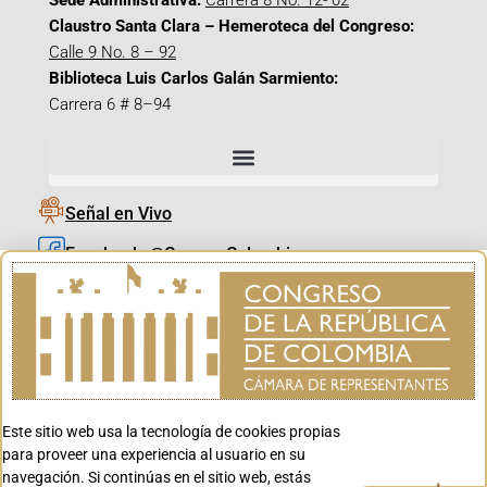
Sede Administrativa:
Carrera 8 No. 12- 02
Claustro Santa Clara – Hemeroteca del Congreso:
Calle 9 No. 8 – 92
Biblioteca Luis Carlos Galán Sarmiento:
Carrera 6 # 8–94
Señal en Vivo
Facebook_@CamaraColombia
Instagram_@CamaraColombia
X_@CamaraColombia
Youtube_@CamaraColombia
Tiktok_@CamaraColombia
Este sitio web usa la tecnología de cookies propias
Youtube_@CanalCongreso
para proveer una experiencia al usuario en su
navegación. Si continúas en el sitio web, estás