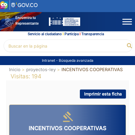
Ir
al
contenido
Encuentra tu
Representante
Servicio al ciudadano
l
Participa
l
Transparencia
Buscar
Bu
por:
Intranet
-
Búsqueda avanzada
Inicio
proyectos-ley
INCENTIVOS COOPERATIVAS
Visitas: 194
Imprimir esta ficha
INCENTIVOS COOPERATIVAS