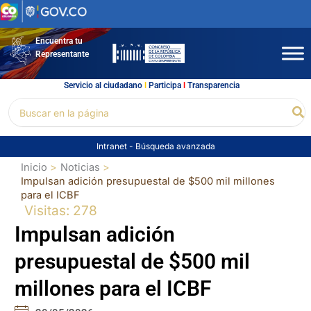
Ir
al
contenido
Encuentra tu
Representante
Servicio al ciudadano
l
Participa
l
Transparencia
Buscar
Bu
por:
Intranet
-
Búsqueda avanzada
Inicio
Noticias
Impulsan adición presupuestal de $500 mil millones
para el ICBF
Visitas: 278
Impulsan adición
presupuestal de $500 mil
millones para el ICBF