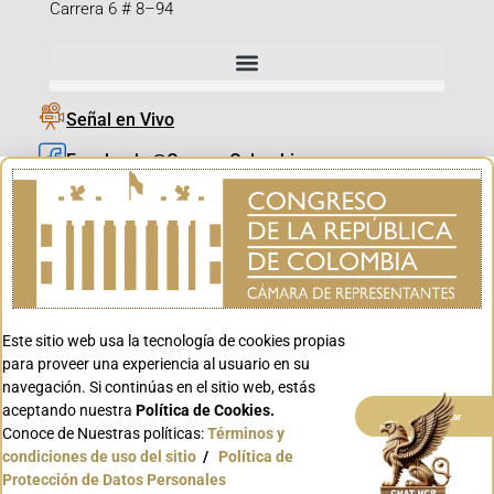
Carrera 6 # 8–94
Señal en Vivo
Facebook_@CamaraColombia
Instagram_@CamaraColombia
X_@CamaraColombia
Youtube_@CamaraColombia
Tiktok_@CamaraColombia
Este sitio web usa la tecnología de cookies propias
Youtube_@CanalCongreso
para proveer una experiencia al usuario en su
navegación. Si continúas en el sitio web, estás
aceptando nuestra
Política de Cookies.
Aceptar
Conoce de Nuestras políticas:
Términos y
condiciones de uso del sitio
/
Política de
Conoce GOV.CO
Protección de Datos Personales