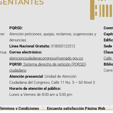
SENTANTES
PQRSD:
Conm
mer
Atención peticiones, quejas, reclamos, sugerencias y
Capit
denuncias
Edifi
Línea Nacional Gratuita:
018000122512
Sede 
inua.
Correo electrónico:
Claus
atencionciudadanacongreso@senado.gov.co
Calle
PQRSD
:
Sistema derecho de petición (PQRSD)
Bibli
ciudadano
Carre
Atención presencial
: Unidad de Atención
Ciudadana del Congreso, Calle 11 No. 5 – 60 Nivel 3
Horario de atención al público:
Lunes a Viernes de 8:00 am a 5:00 pm
Términos y Condiciones
Encuesta satisfacción Página Web