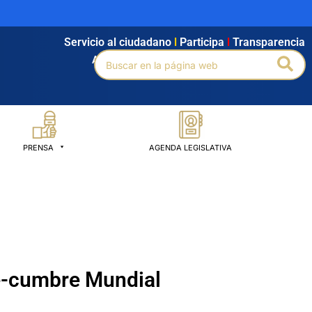
Servicio al ciudadano
l
Participa
l
Transparencia
Buscar
Bus
Agendamiento
l
Intranet
l
Búsqueda avanzada
por:
PRENSA
AGENDA LEGISLATIVA
re-cumbre Mundial