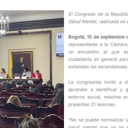
El Congreso de la Repúbli
Salud Mental, realizada en 
Bogotá, 15 de septiembre
representante a la Cámara,
un encuentro al que asi
ciudadanía en general para
extiendan las escandalosas 
La congresista invitó a 
aprender a identificar y g
entorno social, máxime 
presentan 21 lesiones.
“No se puede normalizar la 
salud mental que ya se s