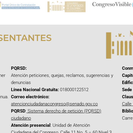
SENTANTES
PQRSD:
Conm
mer
Atención peticiones, quejas, reclamos, sugerencias y
Capit
denuncias
Edifi
Línea Nacional Gratuita:
018000122512
Sede 
inua.
Correo electrónico:
Claus
atencionciudadanacongreso@senado.gov.co
Calle
PQRSD
:
Sistema derecho de petición (PQRSD)
Bibli
ciudadano
Carre
Atención presencial
: Unidad de Atención
Ciudadana del Congreso, Calle 11 No. 5 – 60 Nivel 3