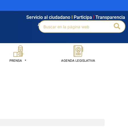
Servicio al ciudadano
l
Participa
l
Transparencia
Buscar
Bus
Agendamiento
l
Intranet
l
Búsqueda avanzada
por:
PRENSA
AGENDA LEGISLATIVA