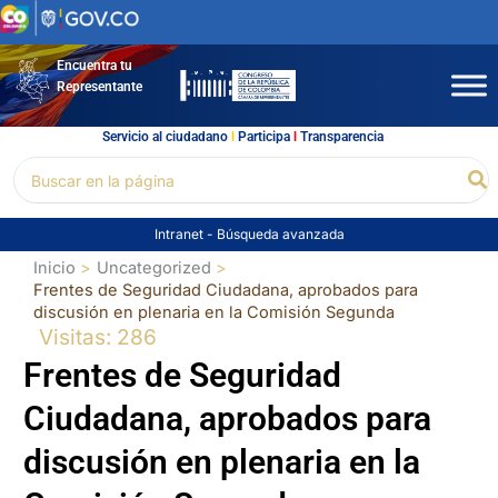
Ir
al
contenido
Encuentra tu
Representante
Servicio al ciudadano
l
Participa
l
Transparencia
Buscar
Bu
por:
Intranet
-
Búsqueda avanzada
Inicio
Uncategorized
Frentes de Seguridad Ciudadana, aprobados para
discusión en plenaria en la Comisión Segunda
Visitas: 286
Frentes de Seguridad
Ciudadana, aprobados para
discusión en plenaria en la