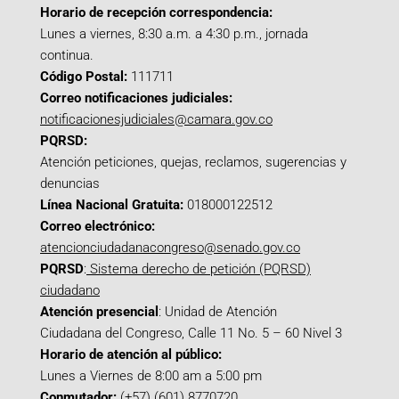
Horario de recepción correspondencia:
Lunes a viernes, 8:30 a.m. a 4:30 p.m., jornada
continua.
Código Postal:
111711
Correo notificaciones judiciales:
notificacionesjudiciales@camara.gov.co
PQRSD:
Atención peticiones, quejas, reclamos, sugerencias y
denuncias
Línea Nacional Gratuita:
018000122512
Correo electrónico:
atencionciudadanacongreso@senado.gov.co
PQRSD
:
Sistema derecho de petición (PQRSD)
ciudadano
Atención presencial
: Unidad de Atención
Ciudadana del Congreso, Calle 11 No. 5 – 60 Nivel 3
Horario de atención al público:
Lunes a Viernes de 8:00 am a 5:00 pm
Conmutador:
(+57) (601) 8770720