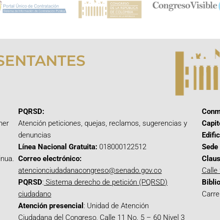
SENTANTES
PQRSD:
Conm
mer
Atención peticiones, quejas, reclamos, sugerencias y
Capit
denuncias
Edifi
Línea Nacional Gratuita:
018000122512
Sede 
inua.
Correo electrónico:
Claus
atencionciudadanacongreso@senado.gov.co
Calle
PQRSD
:
Sistema derecho de petición (PQRSD)
Bibli
ciudadano
Carre
Atención presencial
: Unidad de Atención
Ciudadana del Congreso, Calle 11 No. 5 – 60 Nivel 3