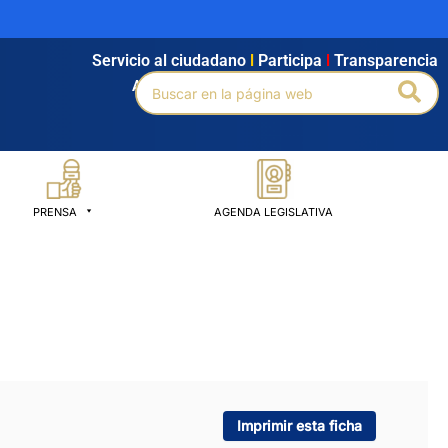
Servicio al ciudadano
l
Participa
l
Transparencia
Buscar
Bus
Agendamiento
l
Intranet
l
Búsqueda avanzada
por:
PRENSA
AGENDA LEGISLATIVA
Imprimir esta ficha