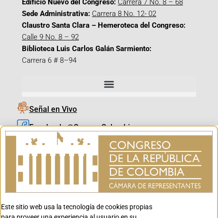
Edificio Nuevo del Congreso:
Carrera 7 No. 8 – 68
Sede Administrativa:
Carrera 8 No. 12- 02
Claustro Santa Clara – Hemeroteca del Congreso:
Calle 9 No. 8 – 92
Biblioteca Luis Carlos Galán Sarmiento:
Carrera 6 # 8–94
Señal en Vivo
Facebook_@CamaraColombia
Instagram_@CamaraColombia
X_@CamaraColombia
Youtube_@CamaraColombia
Tiktok_@CamaraColombia
Este sitio web usa la tecnología de cookies propias
Youtube_@CanalCongreso
para proveer una experiencia al usuario en su