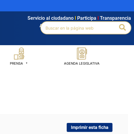
Servicio al ciudadano
l
Participa
l
Transparencia
Buscar
Bus
Agendamiento
l
Intranet
l
Búsqueda avanzada
por:
PRENSA
AGENDA LEGISLATIVA
Imprimir esta ficha