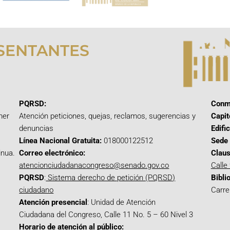
SENTANTES
PQRSD:
Conm
mer
Atención peticiones, quejas, reclamos, sugerencias y
Capit
denuncias
Edifi
Línea Nacional Gratuita:
018000122512
Sede 
inua.
Correo electrónico:
Claus
atencionciudadanacongreso@senado.gov.co
Calle
PQRSD
:
Sistema derecho de petición (PQRSD)
Bibli
ciudadano
Carre
Atención presencial
: Unidad de Atención
Ciudadana del Congreso, Calle 11 No. 5 – 60 Nivel 3
Horario de atención al público: