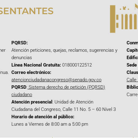
SENTANTES
PQRSD:
Conm
mer
Atención peticiones, quejas, reclamos, sugerencias y
Capit
denuncias
Edifi
Línea Nacional Gratuita:
018000122512
Sede 
inua.
Correo electrónico:
Claus
atencionciudadanacongreso@senado.gov.co
Calle
PQRSD
:
Sistema derecho de petición (PQRSD)
Bibli
ciudadano
Carre
Atención presencial
: Unidad de Atención
Ciudadana del Congreso, Calle 11 No. 5 – 60 Nivel 3
Horario de atención al público:
Lunes a Viernes de 8:00 am a 5:00 pm