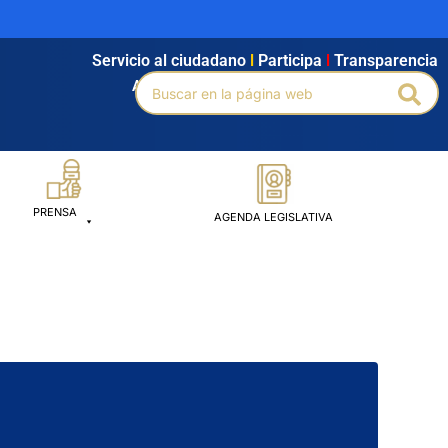
Servicio al ciudadano
l
Participa
l
Transparencia
Buscar
Agendamiento
l
Intranet
l
Búsqueda avanzada
Bus
por:
PRENSA
AGENDA LEGISLATIVA