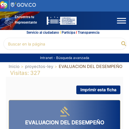
Ir
al
contenido
Encuentra tu
Representante
Servicio al ciudadano
l
Participa
l
Transparencia
Buscar
Bu
por:
Intranet
-
Búsqueda avanzada
Inicio
proyectos-ley
EVALUACION DEL DESEMPEÑO
Visitas: 327
Imprimir esta ficha
EVALUACION DEL DESEMPEÑO