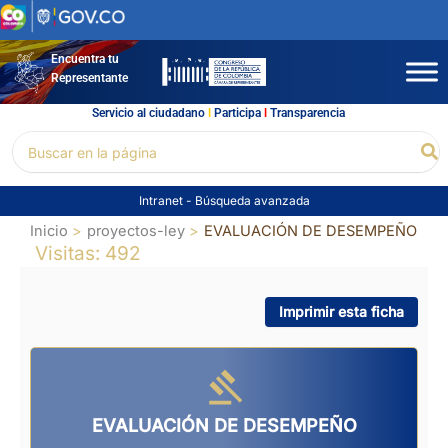
Ir
al
contenido
Encuentra tu
Representante
Servicio al ciudadano
l
Participa
l
Transparencia
Buscar
Bu
por:
Intranet
-
Búsqueda avanzada
Inicio
proyectos-ley
EVALUACIÓN DE DESEMPEÑO
Visitas: 492
Imprimir esta ficha
EVALUACIÓN DE DESEMPEÑO