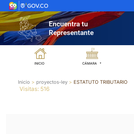
Ir
al
contenido
Encuentra tu
Representante
INICIO
CÁMARA
Inicio
proyectos-ley
ESTATUTO TRIBUTARIO
Visitas: 516