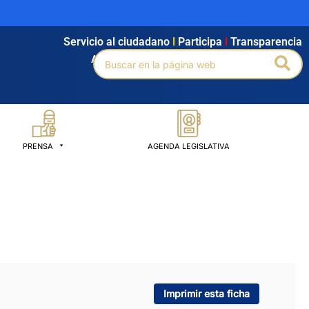
Servicio al ciudadano
l
Participa
l
Transparencia
Buscar
Bus
Agendamiento
l
Intranet
l
Búsqueda avanzada
por:
PRENSA
AGENDA LEGISLATIVA
Imprimir esta ficha