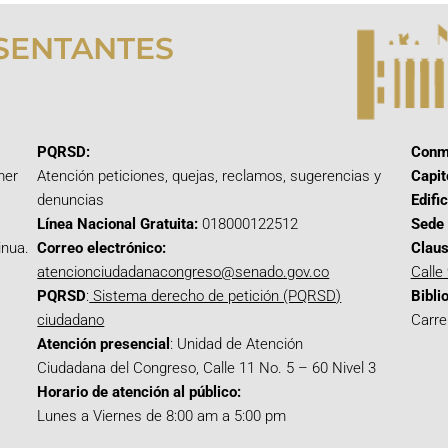
SENTANTES
PQRSD:
Conm
mer
Atención peticiones, quejas, reclamos, sugerencias y
Capit
denuncias
Edifi
Línea Nacional Gratuita:
018000122512
Sede 
inua.
Correo electrónico:
Claus
atencionciudadanacongreso@senado.gov.co
Calle
PQRSD
:
Sistema derecho de petición (PQRSD)
Bibli
ciudadano
Carre
Atención presencial
: Unidad de Atención
Ciudadana del Congreso, Calle 11 No. 5 – 60 Nivel 3
Horario de atención al público:
Lunes a Viernes de 8:00 am a 5:00 pm