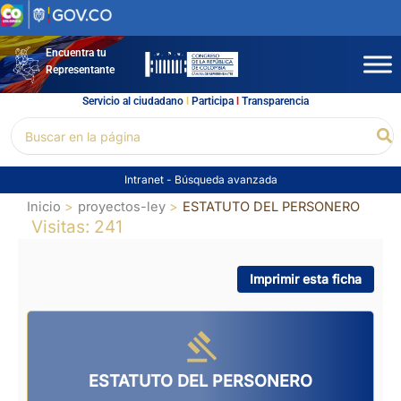
Ir
al
contenido
Encuentra tu
Representante
Servicio al ciudadano
l
Participa
l
Transparencia
Buscar
Bu
por:
Intranet
-
Búsqueda avanzada
Inicio
proyectos-ley
ESTATUTO DEL PERSONERO
Visitas: 241
Imprimir esta ficha
ESTATUTO DEL PERSONERO