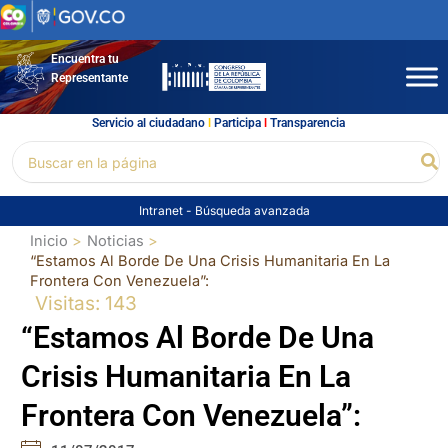
Ir
al
contenido
Encuentra tu
Representante
Servicio al ciudadano
l
Participa
l
Transparencia
Buscar
Bu
por:
Intranet
-
Búsqueda avanzada
Inicio
Noticias
“Estamos Al Borde De Una Crisis Humanitaria En La
Frontera Con Venezuela”:
Visitas: 143
“Estamos Al Borde De Una
Crisis Humanitaria En La
Frontera Con Venezuela”: