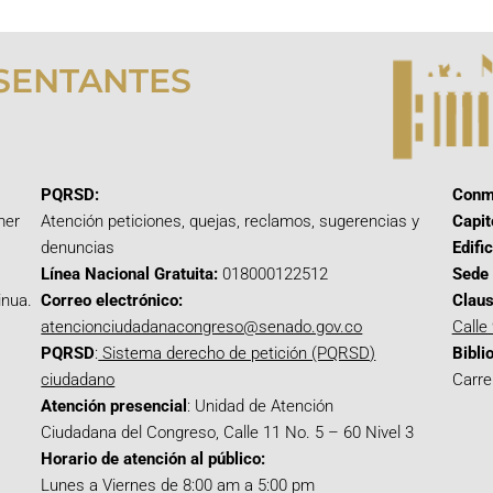
SENTANTES
PQRSD:
Conm
mer
Atención peticiones, quejas, reclamos, sugerencias y
Capit
denuncias
Edifi
Línea Nacional Gratuita:
018000122512
Sede 
inua.
Correo electrónico:
Claus
atencionciudadanacongreso@senado.gov.co
Calle
PQRSD
:
Sistema derecho de petición (PQRSD)
Bibli
ciudadano
Carre
Atención presencial
: Unidad de Atención
Ciudadana del Congreso, Calle 11 No. 5 – 60 Nivel 3
Horario de atención al público:
Lunes a Viernes de 8:00 am a 5:00 pm