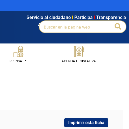
Servicio al ciudadano
l
Participa
l
Transparencia
Buscar
Bus
Agendamiento
l
Intranet
l
Búsqueda avanzada
por:
PRENSA
AGENDA LEGISLATIVA
Imprimir esta ficha