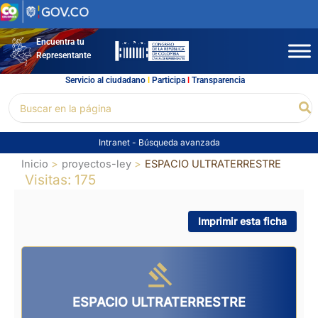
Ir
al
contenido
Encuentra tu
Representante
Servicio al ciudadano
l
Participa
l
Transparencia
Buscar
Bu
por:
Intranet
-
Búsqueda avanzada
Inicio
proyectos-ley
ESPACIO ULTRATERRESTRE
Visitas: 175
Imprimir esta ficha
ESPACIO ULTRATERRESTRE