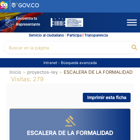
Ir
al
contenido
Encuentra tu
Representante
Servicio al ciudadano
l
Participa
l
Transparencia
Buscar
Bu
por:
Intranet
-
Búsqueda avanzada
Inicio
proyectos-ley
ESCALERA DE LA FORMALIDAD
Visitas: 279
Imprimir esta ficha
ESCALERA DE LA FORMALIDAD