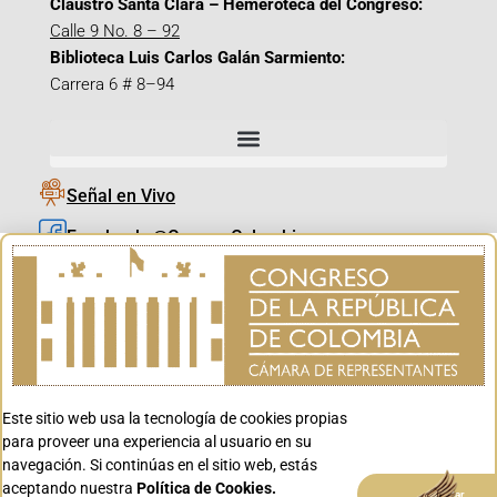
Claustro Santa Clara – Hemeroteca del Congreso:
Calle 9 No. 8 – 92
Biblioteca Luis Carlos Galán Sarmiento:
Carrera 6 # 8–94
Señal en Vivo
Facebook_@CamaraColombia
Instagram_@CamaraColombia
X_@CamaraColombia
Youtube_@CamaraColombia
Tiktok_@CamaraColombia
Este sitio web usa la tecnología de cookies propias
Youtube_@CanalCongreso
para proveer una experiencia al usuario en su
navegación. Si continúas en el sitio web, estás
aceptando nuestra
Política de Cookies.
Aceptar