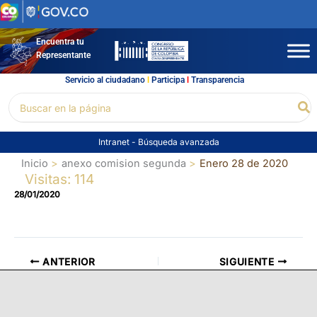
Ir
al
contenido
Encuentra tu
Representante
Servicio al ciudadano
l
Participa
l
Transparencia
Buscar
Bu
por:
Intranet
-
Búsqueda avanzada
Inicio
anexo comision segunda
Enero 28 de 2020
Visitas: 114
28/01/2020
ANTERIOR
SIGUIENTE