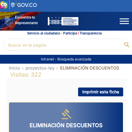
Ir
al
contenido
Encuentra tu
Representante
Servicio al ciudadano
l
Participa
l
Transparencia
Buscar
Bu
por:
Intranet
-
Búsqueda avanzada
Inicio
proyectos-ley
ELIMINACIÓN DESCUENTOS
Visitas: 322
Imprimir esta ficha
ELIMINACIÓN DESCUENTOS