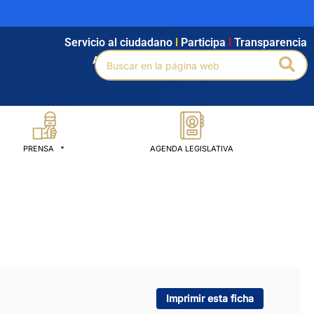
Servicio al ciudadano
l
Participa
l
Transparencia
Buscar
Bus
Agendamiento
l
Intranet
l
Búsqueda avanzada
por:
PRENSA
AGENDA LEGISLATIVA
Imprimir esta ficha