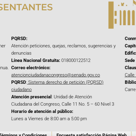
SENTANTES
PQRSD:
Conm
mer
Atención peticiones, quejas, reclamos, sugerencias y
Capit
denuncias
Edifi
Línea Nacional Gratuita:
018000122512
Sede 
inua.
Correo electrónico:
Claus
atencionciudadanacongreso@senado.gov.co
Calle
PQRSD
:
Sistema derecho de petición (PQRSD)
Bibli
ciudadano
Carre
Atención presencial
: Unidad de Atención
Ciudadana del Congreso, Calle 11 No. 5 – 60 Nivel 3
Horario de atención al público:
Lunes a Viernes de 8:00 am a 5:00 pm
Términos y Condiciones
Encuesta satisfacción Página Web