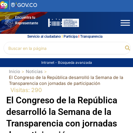
Ir
al
contenido
Encuentra tu
Representante
Servicio al ciudadano
l
Participa
l
Transparencia
Buscar
Bu
por:
Intranet
-
Búsqueda avanzada
Inicio
Noticias
El Congreso de la República desarrolló la Semana de la
Transparencia con jornadas de participación
Visitas: 290
El Congreso de la República
desarrolló la Semana de la
Transparencia con jornadas