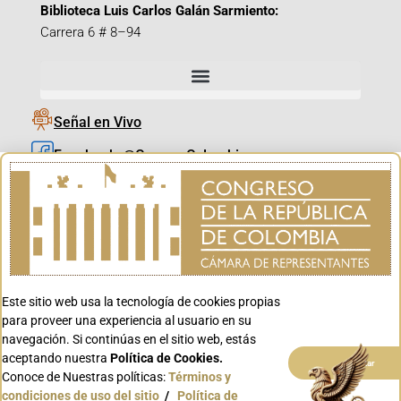
Biblioteca Luis Carlos Galán Sarmiento:
Carrera 6 # 8–94
Señal en Vivo
Facebook_@CamaraColombia
Instagram_@CamaraColombia
X_@CamaraColombia
Youtube_@CamaraColombia
Tiktok_@CamaraColombia
Este sitio web usa la tecnología de cookies propias
Youtube_@CanalCongreso
para proveer una experiencia al usuario en su
navegación. Si continúas en el sitio web, estás
aceptando nuestra
Política de Cookies.
Aceptar
Conoce de Nuestras políticas:
Términos y
condiciones de uso del sitio
/
Política de
Conoce GOV.CO