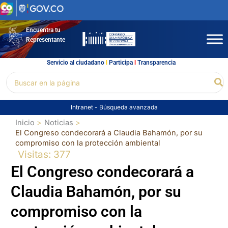
Ir
al
contenido
Encuentra tu
Representante
Servicio al ciudadano
l
Participa
l
Transparencia
Buscar
Bu
por:
Intranet
-
Búsqueda avanzada
Inicio
Noticias
El Congreso condecorará a Claudia Bahamón, por su
compromiso con la protección ambiental
Visitas: 377
El Congreso condecorará a
Claudia Bahamón, por su
compromiso con la