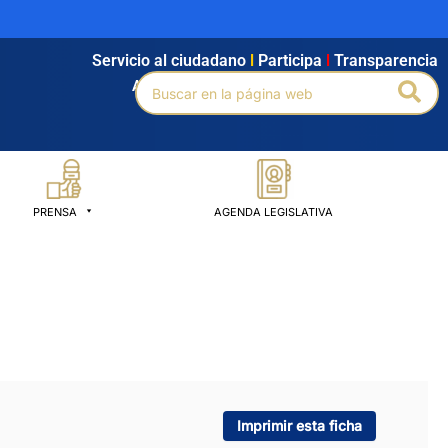
Servicio al ciudadano
l
Participa
l
Transparencia
Buscar
Bus
Agendamiento
l
Intranet
l
Búsqueda avanzada
por:
PRENSA
AGENDA LEGISLATIVA
Imprimir esta ficha