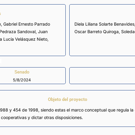
s
e
,
Gabriel Ernesto Parrado
Diela Liliana Solarte Benavides, Edwing Fabián Díaz Plata, Nadia Georgette Blel Scaff,
y Pedraza Sandoval
,
Juan
Oscar Barreto Quiroga, Sole
a Lucía Velásquez Nieto
,
Senado
5/8/2024
Objeto del proyecto
 1988 y 454 de 1998, siendo estas el marco conceptual que regula la e
cooperativas y dictar otras disposiciones.