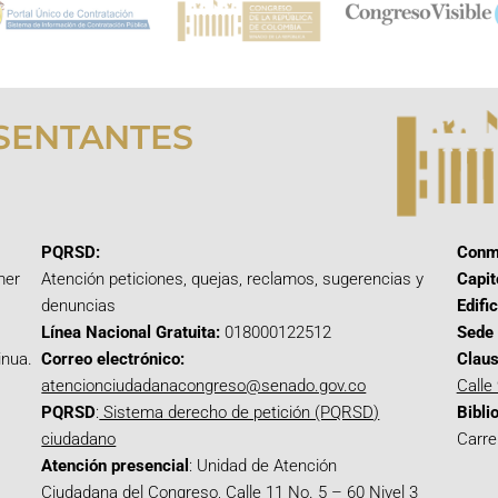
SENTANTES
PQRSD:
Conm
mer
Atención peticiones, quejas, reclamos, sugerencias y
Capit
denuncias
Edifi
Línea Nacional Gratuita:
018000122512
Sede 
inua.
Correo electrónico:
Claus
atencionciudadanacongreso@senado.gov.co
Calle
PQRSD
:
Sistema derecho de petición (PQRSD)
Bibli
ciudadano
Carre
Atención presencial
: Unidad de Atención
Ciudadana del Congreso, Calle 11 No. 5 – 60 Nivel 3