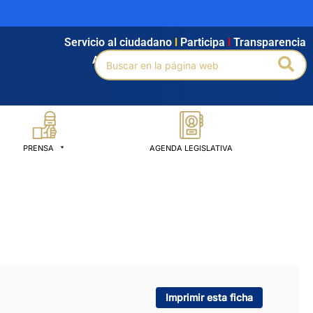
Servicio al ciudadano
l
Participa
l
Transparencia
Buscar
Bus
Agendamiento
l
Intranet
l
Búsqueda avanzada
por:
PRENSA
AGENDA LEGISLATIVA
Imprimir esta ficha