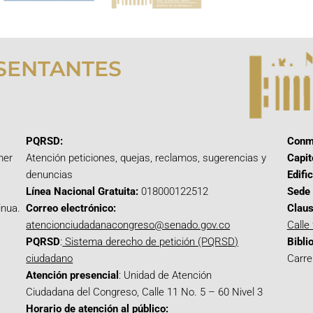
SENTANTES
PQRSD:
Conm
mer
Atención peticiones, quejas, reclamos, sugerencias y
Capit
denuncias
Edifi
Línea Nacional Gratuita:
018000122512
Sede 
inua.
Correo electrónico:
Claus
atencionciudadanacongreso@senado.gov.co
Calle
PQRSD
:
Sistema derecho de petición (PQRSD)
Bibli
ciudadano
Carre
Atención presencial
: Unidad de Atención
Ciudadana del Congreso, Calle 11 No. 5 – 60 Nivel 3
Horario de atención al público: