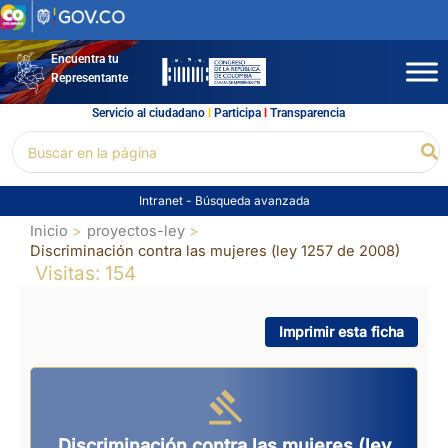
Ir
al
contenido
Encuentra tu
Representante
Servicio al ciudadano
l
Participa
l
Transparencia
Buscar
Bu
por:
Intranet
-
Búsqueda avanzada
Inicio
proyectos-ley
Discriminación contra las mujeres (ley 1257 de 2008)
Visitas: 154
Imprimir esta ficha
Discriminación contra las mujeres (ley