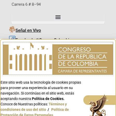
Carrera 6 # 8–94
Señal en Vivo
Facebook_@CamaraColombia
Instagram_@CamaraColombia
X_@CamaraColombia
Youtube_@CamaraColombia
Tiktok_@CamaraColombia
Este sitio web usa la tecnología de cookies propias
Youtube_@CanalCongreso
para proveer una experiencia al usuario en su
navegación. Si continúas en el sitio web, estás
aceptando nuestra
Política de Cookies.
Aceptar
Conoce de Nuestras políticas:
Términos y
condiciones de uso del sitio
/
Política de
Conoce GOV.CO
Protección de Datos Personales