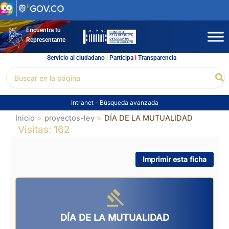
Ir
al
contenido
Encuentra tu
Representante
Servicio al ciudadano
l
Participa
l
Transparencia
Buscar
Bu
por:
Intranet
-
Búsqueda avanzada
Inicio
proyectos-ley
DÍA DE LA MUTUALIDAD
Visitas: 162
Imprimir esta ficha
DÍA DE LA MUTUALIDAD