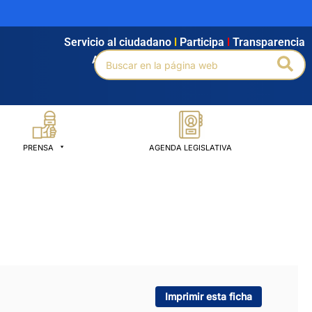
Servicio al ciudadano
l
Participa
l
Transparencia
Buscar
Bus
Agendamiento
l
Intranet
l
Búsqueda avanzada
por:
PRENSA
AGENDA LEGISLATIVA
Imprimir esta ficha