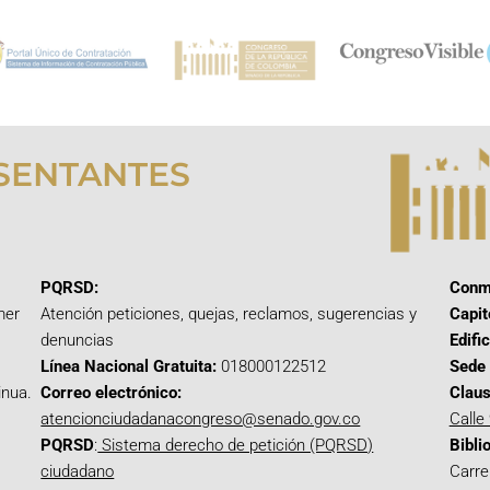
SENTANTES
PQRSD:
Conm
mer
Atención peticiones, quejas, reclamos, sugerencias y
Capit
denuncias
Edifi
Línea Nacional Gratuita:
018000122512
Sede 
inua.
Correo electrónico:
Claus
atencionciudadanacongreso@senado.gov.co
Calle
PQRSD
:
Sistema derecho de petición (PQRSD)
Bibli
ciudadano
Carre