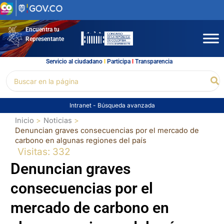
Ir
al
contenido
Encuentra tu
Representante
Servicio al ciudadano
l
Participa
l
Transparencia
Buscar
Bu
por:
Intranet
-
Búsqueda avanzada
Inicio
Noticias
Denuncian graves consecuencias por el mercado de
carbono en algunas regiones del país
Visitas: 332
Denuncian graves
consecuencias por el
mercado de carbono en