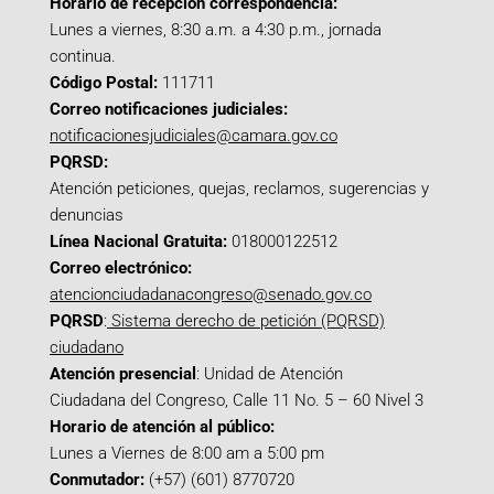
Horario de recepción correspondencia:
Lunes a viernes, 8:30 a.m. a 4:30 p.m., jornada
continua.
Código Postal:
111711
Correo notificaciones judiciales:
notificacionesjudiciales@camara.gov.co
PQRSD:
Atención peticiones, quejas, reclamos, sugerencias y
denuncias
Línea Nacional Gratuita:
018000122512
Correo electrónico:
atencionciudadanacongreso@senado.gov.co
PQRSD
:
Sistema derecho de petición (PQRSD)
ciudadano
Atención presencial
: Unidad de Atención
Ciudadana del Congreso, Calle 11 No. 5 – 60 Nivel 3
Horario de atención al público:
Lunes a Viernes de 8:00 am a 5:00 pm
Conmutador:
(+57) (601) 8770720