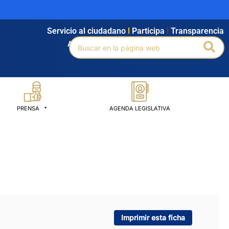
Servicio al ciudadano
l
Participa
l
Transparencia
Buscar
Bus
Agendamiento
l
Intranet
l
Búsqueda avanzada
por:
PRENSA
AGENDA LEGISLATIVA
Imprimir esta ficha