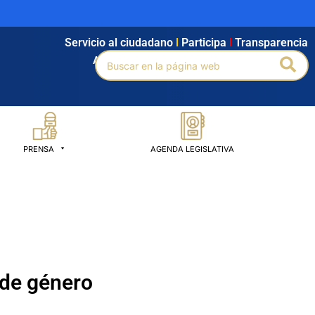
Servicio al ciudadano
l
Participa
l
Transparencia
Buscar
Bus
Agendamiento
l
Intranet
l
Búsqueda avanzada
por:
PRENSA
AGENDA LEGISLATIVA
 de género