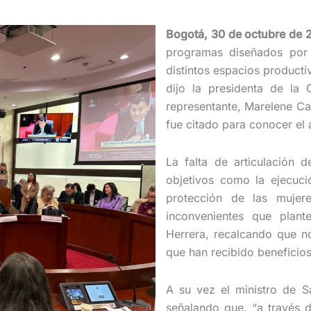
Bogotá, 30 de octubre de 
programas diseñados por 
distintos espacios producti
dijo la presidenta de la 
representante, Marelene Cast
fue citado para conocer el
La falta de articulación d
objetivos como la ejecuci
protección de las mujer
inconvenientes que plant
Herrera, recalcando que n
que han recibido beneficios
A su vez el ministro de Sa
señalando que, “a través 