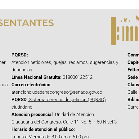
SENTANTES
PQRSD:
Conm
mer
Atención peticiones, quejas, reclamos, sugerencias y
Capit
denuncias
Edifi
Línea Nacional Gratuita:
018000122512
Sede 
inua.
Correo electrónico:
Claus
atencionciudadanacongreso@senado.gov.co
Calle
PQRSD
:
Sistema derecho de petición (PQRSD)
Bibli
ciudadano
Carre
Atención presencial
: Unidad de Atención
Ciudadana del Congreso, Calle 11 No. 5 – 60 Nivel 3
Horario de atención al público:
Lunes a Viernes de 8:00 am a 5:00 pm