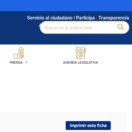
Servicio al ciudadano
l
Participa
l
Transparencia
Buscar
Bus
Agendamiento
l
Intranet
l
Búsqueda avanzada
por:
PRENSA
AGENDA LEGISLATIVA
Imprimir esta ficha