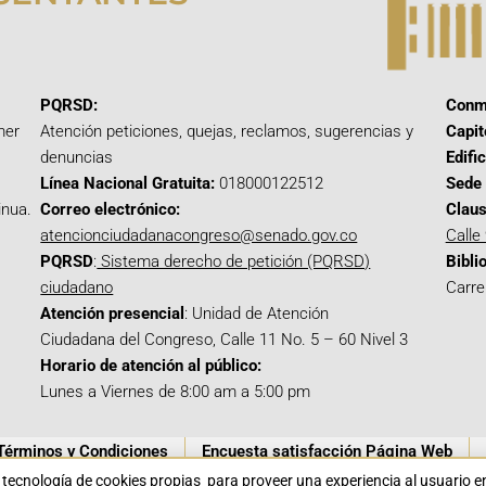
PQRSD:
Conm
mer
Atención peticiones, quejas, reclamos, sugerencias y
Capit
denuncias
Edifi
Línea Nacional Gratuita:
018000122512
Sede 
inua.
Correo electrónico:
Claus
atencionciudadanacongreso@senado.gov.co
Calle
PQRSD
:
Sistema derecho de petición (PQRSD)
Bibli
ciudadano
Carre
Atención presencial
: Unidad de Atención
Ciudadana del Congreso, Calle 11 No. 5 – 60 Nivel 3
Horario de atención al público:
Lunes a Viernes de 8:00 am a 5:00 pm
Términos y Condiciones
Encuesta satisfacción Página Web
a tecnología de cookies propias para proveer una experiencia al usuario 