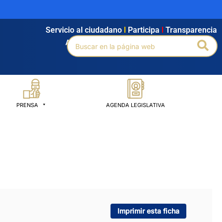
Servicio al ciudadano
l
Participa
l
Transparencia
Buscar
Bus
Agendamiento
l
Intranet
l
Búsqueda avanzada
por:
PRENSA
AGENDA LEGISLATIVA
Imprimir esta ficha