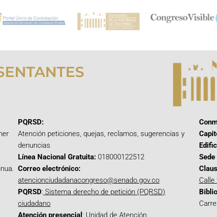
SENTANTES
PQRSD:
Conm
mer
Atención peticiones, quejas, reclamos, sugerencias y
Capit
denuncias
Edifi
Línea Nacional Gratuita:
018000122512
Sede 
inua.
Correo electrónico:
Claus
atencionciudadanacongreso@senado.gov.co
Calle
PQRSD
:
Sistema derecho de petición (PQRSD)
Bibli
ciudadano
Carre
Atención presencial
: Unidad de Atención