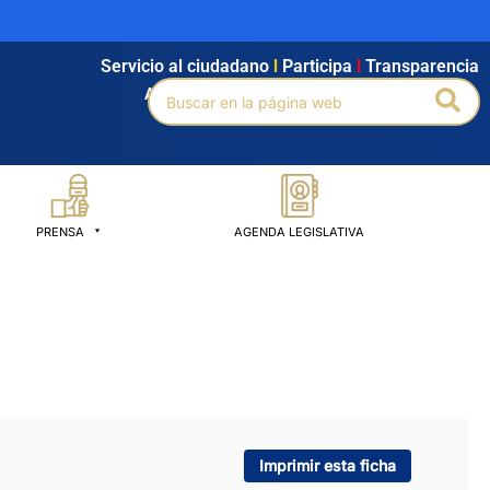
Servicio al ciudadano
l
Participa
l
Transparencia
Buscar
Bus
Agendamiento
l
Intranet
l
Búsqueda avanzada
por:
PRENSA
AGENDA LEGISLATIVA
Imprimir esta ficha