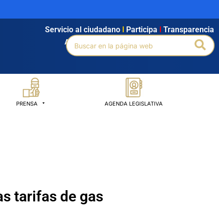
Servicio al ciudadano
l
Participa
l
Transparencia
Buscar
Bus
Agendamiento
l
Intranet
l
Búsqueda avanzada
por:
PRENSA
AGENDA LEGISLATIVA
s tarifas de gas