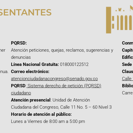
SENTANTES
PQRSD:
Conm
mer
Atención peticiones, quejas, reclamos, sugerencias y
Capit
denuncias
Edifi
Línea Nacional Gratuita:
018000122512
Sede 
inua.
Correo electrónico:
Claus
atencionciudadanacongreso@senado.gov.co
Calle
PQRSD
:
Sistema derecho de petición (PQRSD)
Bibli
ciudadano
Carre
Atención presencial
: Unidad de Atención
Ciudadana del Congreso, Calle 11 No. 5 – 60 Nivel 3
Horario de atención al público:
Lunes a Viernes de 8:00 am a 5:00 pm