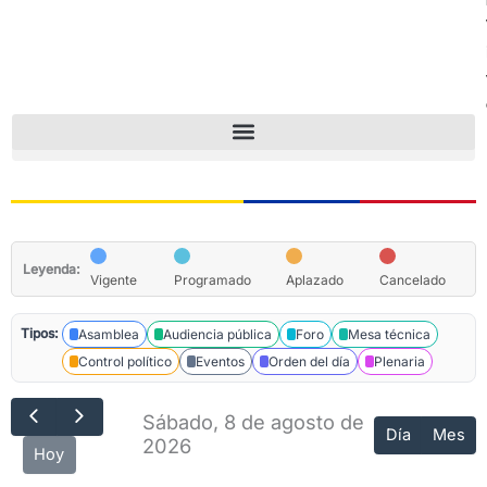
Leyenda:
Vigente
Programado
Aplazado
Cancelado
Tipos:
Asamblea
Audiencia pública
Foro
Mesa técnica
Control político
Eventos
Orden del día
Plenaria
Sábado, 8 de agosto de
Día
Mes
2026
Hoy