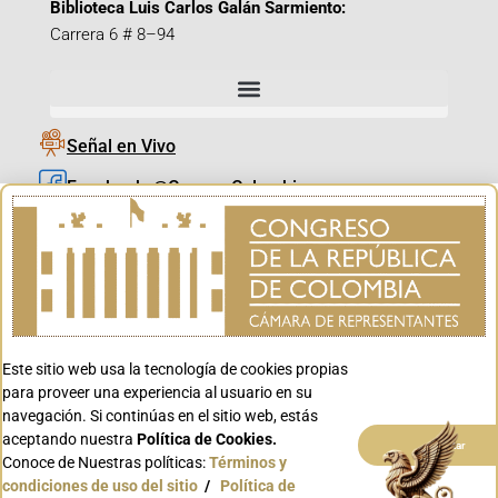
Biblioteca Luis Carlos Galán Sarmiento:
Carrera 6 # 8–94
Señal en Vivo
Facebook_@CamaraColombia
Instagram_@CamaraColombia
X_@CamaraColombia
Youtube_@CamaraColombia
Tiktok_@CamaraColombia
Este sitio web usa la tecnología de cookies propias
Youtube_@CanalCongreso
para proveer una experiencia al usuario en su
navegación. Si continúas en el sitio web, estás
aceptando nuestra
Política de Cookies.
Aceptar
Conoce de Nuestras políticas:
Términos y
condiciones de uso del sitio
/
Política de
Conoce GOV.CO