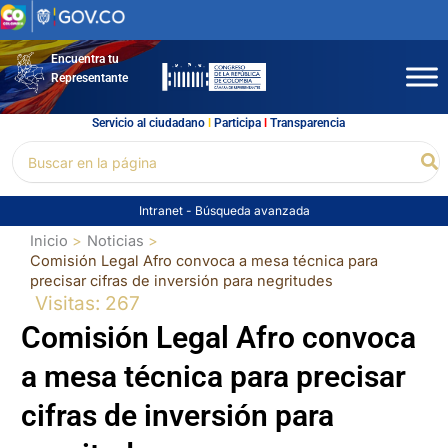
Ir
al
contenido
Encuentra tu
Representante
Servicio al ciudadano
l
Participa
l
Transparencia
Buscar
Bu
por:
Intranet
-
Búsqueda avanzada
Inicio
Noticias
Comisión Legal Afro convoca a mesa técnica para
precisar cifras de inversión para negritudes
Visitas: 267
Comisión Legal Afro convoca
a mesa técnica para precisar
cifras de inversión para