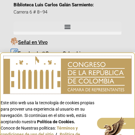
Biblioteca Luis Carlos Galán Sarmiento:
Carrera 6 # 8–94
Señal en Vivo
Facebook_@CamaraColombia
Instagram_@CamaraColombia
X_@CamaraColombia
Youtube_@CamaraColombia
Tiktok_@CamaraColombia
Este sitio web usa la tecnología de cookies propias
Youtube_@CanalCongreso
para proveer una experiencia al usuario en su
navegación. Si continúas en el sitio web, estás
aceptando nuestra
Política de Cookies.
Aceptar
Conoce de Nuestras políticas:
Términos y
condiciones de uso del sitio
/
Política de