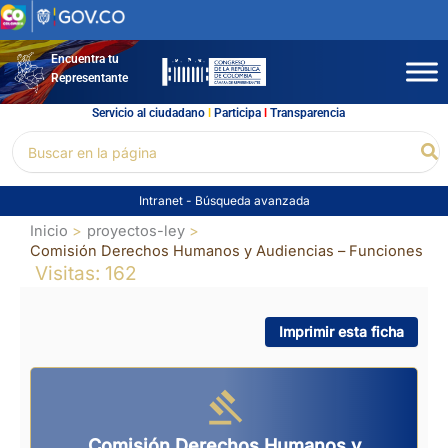
Ir
al
contenido
Encuentra tu
Representante
Servicio al ciudadano
l
Participa
l
Transparencia
Buscar
Bu
por:
Intranet
-
Búsqueda avanzada
Inicio
proyectos-ley
Comisión Derechos Humanos y Audiencias – Funciones
Visitas: 162
Imprimir esta ficha
Comisión Derechos Humanos y