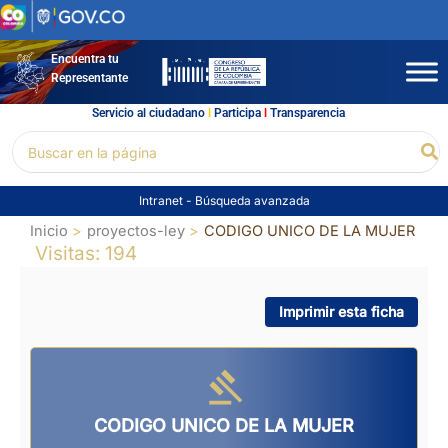
Ir
al
contenido
Encuentra tu
Representante
Servicio al ciudadano
l
Participa
l
Transparencia
Buscar
Bu
por:
Intranet
-
Búsqueda avanzada
Inicio
proyectos-ley
CODIGO UNICO DE LA MUJER
Visitas: 194
Imprimir esta ficha
CODIGO UNICO DE LA MUJER