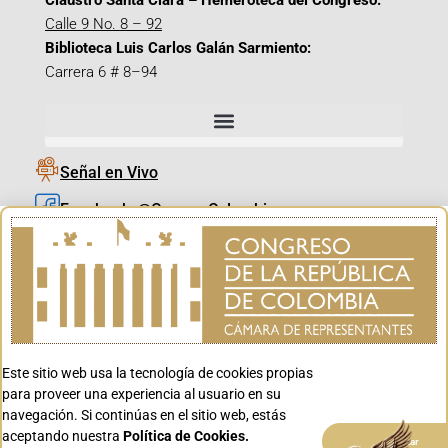
Claustro Santa Clara – Hemeroteca del Congreso:
Calle 9 No. 8 – 92
Biblioteca Luis Carlos Galán Sarmiento:
Carrera 6 # 8–94
Señal en Vivo
Facebook_@CamaraColombia
Instagram_@CamaraColombia
X_@CamaraColombia
Youtube_@CamaraColombia
Tiktok_@CamaraColombia
Este sitio web usa la tecnología de cookies propias
Youtube_@CanalCongreso
para proveer una experiencia al usuario en su
navegación. Si continúas en el sitio web, estás
aceptando nuestra
Política de Cookies.
Aceptar