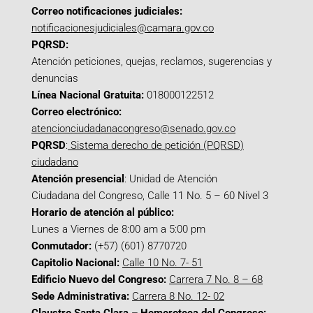
Correo notificaciones judiciales:
notificacionesjudiciales@camara.gov.co
PQRSD:
Atención peticiones, quejas, reclamos, sugerencias y
denuncias
Línea Nacional Gratuita:
018000122512
Correo electrónico:
atencionciudadanacongreso@senado.gov.co
PQRSD
:
Sistema derecho de petición (PQRSD)
ciudadano
Atención presencial
: Unidad de Atención
Ciudadana del Congreso, Calle 11 No. 5 – 60 Nivel 3
Horario de atención al público:
Lunes a Viernes de 8:00 am a 5:00 pm
Conmutador:
(+57) (601) 8770720
Capitolio Nacional:
Calle 10 No. 7- 51
Edificio Nuevo del Congreso:
Carrera 7 No. 8 – 68
Sede Administrativa:
Carrera 8 No. 12- 02