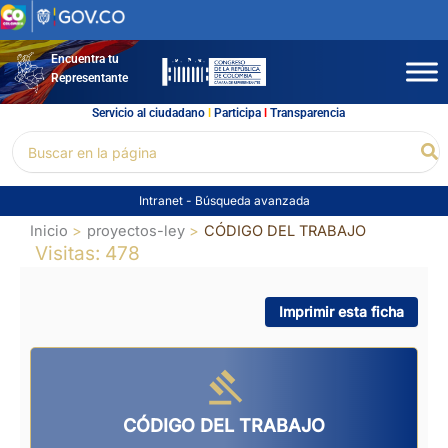
Ir
al
contenido
Encuentra tu
Representante
Servicio al ciudadano
l
Participa
l
Transparencia
Buscar
Bu
por:
Intranet
-
Búsqueda avanzada
Inicio
proyectos-ley
CÓDIGO DEL TRABAJO
Visitas: 478
Imprimir esta ficha
CÓDIGO DEL TRABAJO