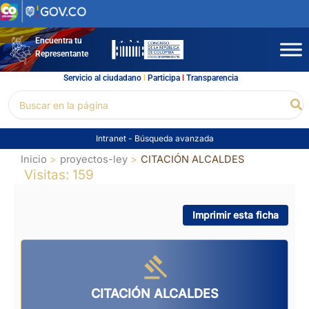
Ir
al
contenido
Encuentra tu
Representante
Servicio al ciudadano
l
Participa
l
Transparencia
Buscar
Bu
por:
Intranet
-
Búsqueda avanzada
Inicio
proyectos-ley
CITACIÓN ALCALDES
Visitas: 159
Imprimir esta ficha
CITACIÓN ALCALDES