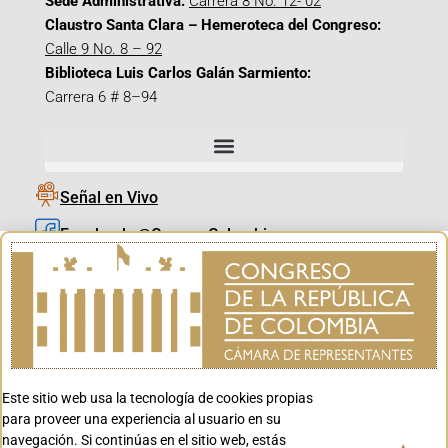
Sede Administrativa:
Carrera 8 No. 12- 02
Claustro Santa Clara – Hemeroteca del Congreso:
Calle 9 No. 8 – 92
Biblioteca Luis Carlos Galán Sarmiento:
Carrera 6 # 8–94
Señal en Vivo
Facebook_@CamaraColombia
Instagram_@CamaraColombia
X_@CamaraColombia
Youtube_@CamaraColombia
Tiktok_@CamaraColombia
Este sitio web usa la tecnología de cookies propias
Youtube_@CanalCongreso
para proveer una experiencia al usuario en su
navegación. Si continúas en el sitio web, estás