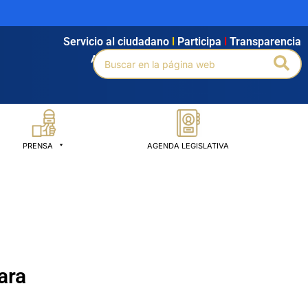
Servicio al ciudadano
l
Participa
l
Transparencia
Buscar
Bus
Agendamiento
l
Intranet
l
Búsqueda avanzada
por:
PRENSA
AGENDA LEGISLATIVA
ara