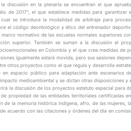
a discusión en la plenaria se encuentran el que aprueb
lio de 2017”, el que establece medidas para garantizar 
cual se introduce la modalidad de arbitraje para proceso
lece el código deontológico y ético del entrenador deportiv
el marco normativo de las escuelas normales superiores com
ación superior. También se suman a la discusión el pro
ocioemocionales en Colombia y el que crea medidas de polí
misiones igualmente estará movida, pero sus sesiones depend
tre otros proyectos como el que regula y desarrolla estrat
co en espacio público para adaptación ante escenarios d
impacto medioambiental y se dictan otras disposiciones y 
irá la discusión de los proyectos estatuto especial para d
de propiedad de las entidades territoriales certificadas e
 de la memoria histórica indígena, afro, de las mujeres, l
o de acuerdo con las citaciones y órdenes del día en comisi