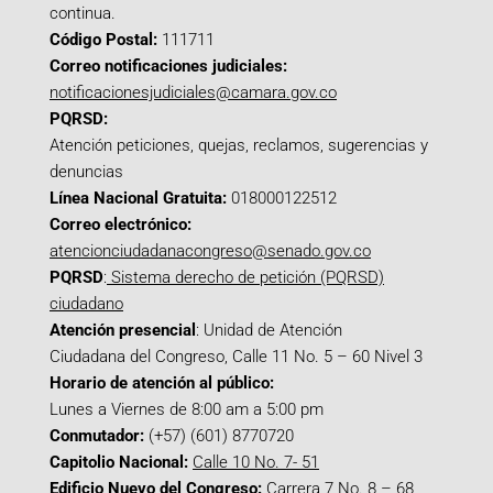
continua.
Código Postal:
111711
Correo notificaciones judiciales:
notificacionesjudiciales@camara.gov.co
PQRSD:
Atención peticiones, quejas, reclamos, sugerencias y
denuncias
Línea Nacional Gratuita:
018000122512
Correo electrónico:
atencionciudadanacongreso@senado.gov.co
PQRSD
:
Sistema derecho de petición (PQRSD)
ciudadano
Atención presencial
: Unidad de Atención
Ciudadana del Congreso, Calle 11 No. 5 – 60 Nivel 3
Horario de atención al público:
Lunes a Viernes de 8:00 am a 5:00 pm
Conmutador:
(+57) (601) 8770720
Capitolio Nacional:
Calle 10 No. 7- 51
Edificio Nuevo del Congreso:
Carrera 7 No. 8 – 68