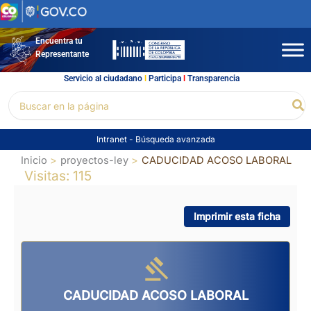
Ir
al
contenido
Encuentra tu
Representante
Servicio al ciudadano
l
Participa
l
Transparencia
Buscar
Bu
por:
Intranet
-
Búsqueda avanzada
Inicio
proyectos-ley
CADUCIDAD ACOSO LABORAL
Visitas: 115
Imprimir esta ficha
CADUCIDAD ACOSO LABORAL